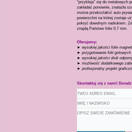
"przykleja" się do metalowych 
zakładać ponownie, znalazła szc
można przekształcić auto prywat
powierzchni na której zostaje u
pokryć dowolnym nadrukiem. Ze 
znajdą Państwo folie 0,7 mm.
Oferujemy:
► wysokiej jakości folie magne
► przygotowanie folii gotowych
► wysokiej jakości druk odporn
► możliwość dodatkowego zabe
► profesjonalny projekt graficz
Skontaktuj się z nami! Dorad