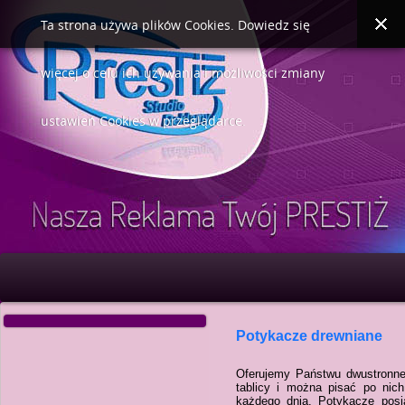
Ta strona używa plików Cookies. Dowiedz się
więcej o celu ich używania i możliwości zmiany
ustawień Cookies w przeglądarce.
Potykacze drewniane
Oferujemy Państwu dwustronne,
tablicy i można pisać po nic
każdego dnia. Potykacze posia