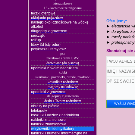
kieszonkowe
13 - kartkowe ze zdjęciami
teczki ofertowe
oklejanie pojazdów
Oferujemy:
naklejki okolicznościowe na wódkę
► eleganckie wiz
alkohol
długopisy z grawerem
► do wyboru kolo
pieczątki
► trwały nadruk
roll'up
►
profesjonalny 
litery 3d (styrodur)
potykacze i ramy owz
Skontaktuj się
pcv
metalowe i ramy OWZ
drewniane (do pisania)
upominki z twoim nadrukiem
kubki
skarbonki, poszewki, puzzle, maskotki
koszulki z nadrukiem
magnesy na lodówkę
upominki z grawerem
długopisy z grawerem
deski z Twoim nadrukiem
obrazy na płótnie
fototapety
koszulki i odzież z nadrukiem
naklejki znamionowe
tabliczki znamionowe
wizytowniki i identyfikatory
tabliczki i numerki informacyjne na