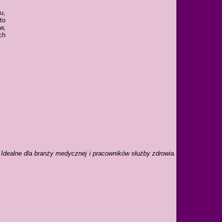
u,
to
w,
ch
. Idealne dla branży medycznej i pracowników służby zdrowia.