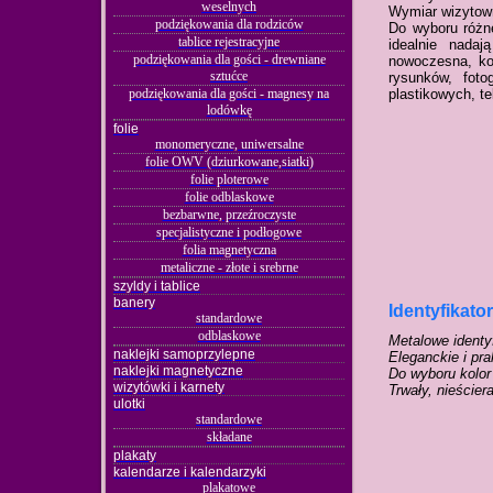
weselnych
Wymiar wizytown
podziękowania dla rodziców
Do wyboru różne
tablice rejestracyjne
idealnie nada
podziękowania dla gości - drewniane
nowoczesna, ko
sztućce
rysunków, foto
podziękowania dla gości - magnesy na
plastikowych, te
lodówkę
folie
monomeryczne, uniwersalne
folie OWV (dziurkowane,siatki)
folie ploterowe
folie odblaskowe
bezbarwne, przeźroczyste
specjalistyczne i podłogowe
folia magnetyczna
metaliczne - złote i srebrne
szyldy i tablice
banery
Identyfikato
standardowe
odblaskowe
Metalowe identy
naklejki samoprzylepne
Eleganckie i pr
naklejki magnetyczne
Do wyboru kolor 
wizytówki i karnety
Trwały, nieście
ulotki
standardowe
składane
plakaty
kalendarze i kalendarzyki
plakatowe