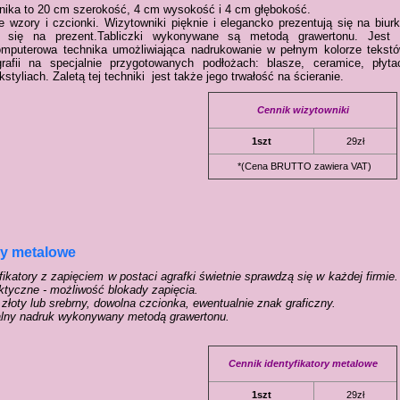
ika to 20 cm szerokość, 4 cm wysokość i 4 cm głębokość.
 wzory i czcionki. Wizytowniki pięknie i elegancko prezentują się na biurk
ją się na prezent.Tabliczki wykonywane są metodą grawertonu. Jest 
mputerowa technika umożliwiająca nadrukowanie w pełnym kolorze tekstó
grafii na specjalnie przygotowanych podłożach: blasze, ceramice, płyta
kstyliach. Zaletą tej techniki jest także jego trwałość na ścieranie.
Cennik wizytowniki
1szt
29zł
*(Cena BRUTTO zawiera VAT)
ry metalowe
fikatory z zapięciem w postaci agrafki świetnie sprawdzą się w każdej firmie
aktyczne - możliwość blokady zapięcia.
złoty lub srebrny, dowolna czcionka, ewentualnie znak graficzny.
ralny nadruk wykonywany metodą grawertonu.
Cennik identyfikatory metalowe
1szt
29zł