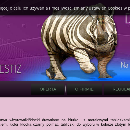
ięcej o celu ich używania i możliwości zmiany ustawień Cookies w 
OFERTA
O FIRMIE
REGULA
twu wizytowniki/klocki drewniane na biurko z metalowymi tabliczkami
iem. Kolor klocka czarny półmat, tabliczki do wyboru w kolorze złotym l