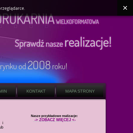
przeglądarce.
MIN
KONTAKT
MAPA STRONY
Nasze przykładowe realizacje:
-> ZOBACZ WIĘCEJ <-
 i
ub