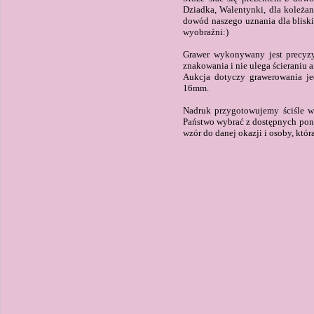
Dziadka, Walentynki, dla koleżan
dowód naszego uznania dla bliski
wyobraźni:)
Grawer wykonywany jest precyzy
znakowania i nie ulega ścieraniu 
Aukcja dotyczy grawerowania je
16mm.
Nadruk przygotowujemy ściśle w
Państwo wybrać z dostępnych poni
wzór do danej okazji i osoby, któ