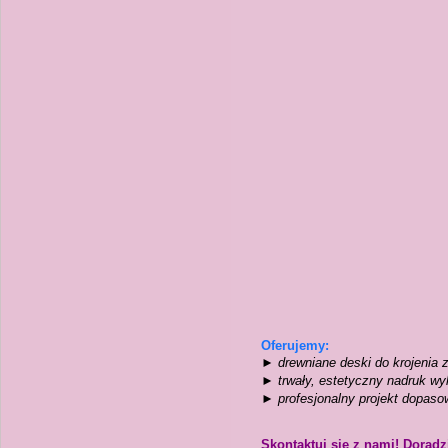
Oferujemy:
► drewniane deski do krojenia
► trwały, estetyczny nadruk wy
►
profesjonalny projekt
dopasow
Skontaktuj się z nami! Dorad